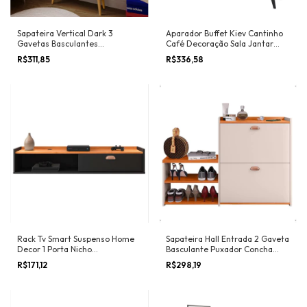
Sapateira Vertical Dark 3
Aparador Buffet Kiev Cantinho
Gavetas Basculantes
Café Decoração Sala Jantar
Organizadora Calçados Retrô
Estar Cozinha 4 Portas Puxador
R$311,85
R$336,58
Quarto Hall Entrada - RPM
Concha Prateleira Interna
Móveis
Organizadora - RPM Móveis
Rack Tv Smart Suspenso Home
Sapateira Hall Entrada 2 Gaveta
Decor 1 Porta Nicho
Basculante Puxador Concha
Organizador Decoração Sala
Banco Prateleira Porta Sapatos
R$171,12
R$298,19
Quarto Compacto 1.20 Puxador
Sala Quarto Retrô Milano - RPM
Lauren - RPM Móveis