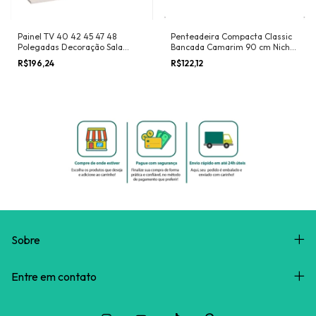
Painel TV 40 42 45 47 48
Penteadeira Compacta Classic
Polegadas Decoração Sala
Bancada Camarim 90 cm Nicho
Quarto Estante Dubai Suspensa
Porta Maquiagem Quarto
R$196,24
R$122,12
Nicho Organizador Prateleira
Menina Retrô - RPM
Desing Moderno - RPM Móveis
Sobre
Entre em contato