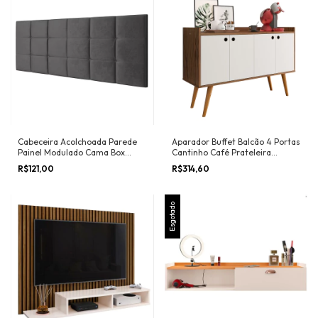
Cabeceira Acolchoada Parede
Aparador Buffet Balcão 4 Portas
Painel Modulado Cama Box
Cantinho Café Prateleira
Casal 1,40 Bia Capitonê
Organizadora Pés Madeira
R$121,00
R$314,60
Decoração Quarto - Lojas RPM
Decoração Sala Estar Jantar
Hall Entrada Escritório Dallas -
RPM
Esgotado