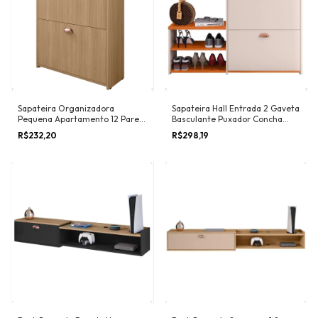
Sapateira Organizadora
Sapateira Hall Entrada 2 Gaveta
Pequena Apartamento 12 Pares
Basculante Puxador Concha
Calçados Gavetas Basculante
Banco Prateleira Porta Sapatos
R$232,20
R$298,19
Decoração Quarto - Lojas RPM
Sala Quarto Retrô Milano - RPM