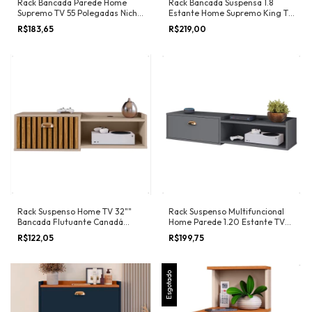
Rack Bancada Parede Home
Rack Bancada Suspensa 1.8
Supremo TV 55 Polegadas Nicho
Estante Home Supremo King Tv
Porta Puxador Concha Sala
70 Pol. 1 Porta Nicho
R$183,65
R$219,00
Quarto Moderno - Lojas RPM
Organizador Sala Quarto -
Lojas RPM
Rack Suspenso Home TV 32""
Rack Suspenso Multifuncional
Bancada Flutuante Canadá
Home Parede 1.20 Estante TV
90cm Porta Nicho Eletrônico
42" Bancada Flutuante México 1
R$122,05
R$199,75
Sala Quarto Pequeno
Porta Nicho Sala Quarto - Lojas
RPM
Esgotado